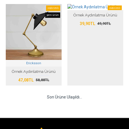
indirimli
indirimli
Örnek Aydınlatma Ürünü
yeni ürün
yeni ürün
39,90TL
49,90TL
Ericksson
Örnek Aydınlatma Ürünü
47,08TL
58,88TL
Son Ürüne Ulaşıldı...