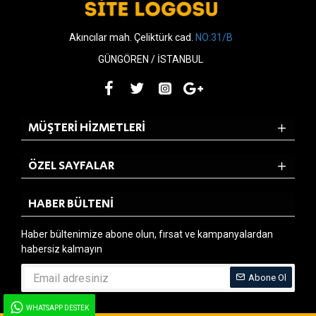
Akıncılar mah. Çeliktürk cad.
NO:31/B
GÜNGÖREN / İSTANBUL
MÜŞTERI HIZMETLERI
ÖZEL SAYFALAR
HABER BÜLTENI
Haber bültenimize abone olun, fırsat ve kampanyalardan
habersiz kalmayın
Abone Ol
WHATSAPP DESTEK