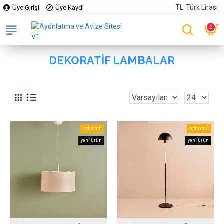
TL
Türk Lirası
Üye Girişi
Üye Kaydı
0
DEKORATIF LAMBALAR
indirimli
indirimli
yeni ürün
yeni ürün